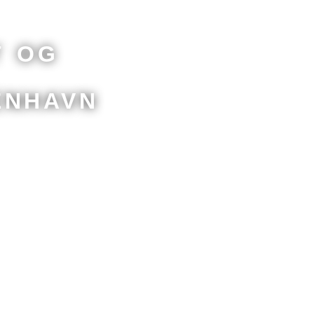
t og
enhavn