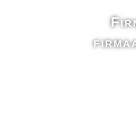
Fir
firma