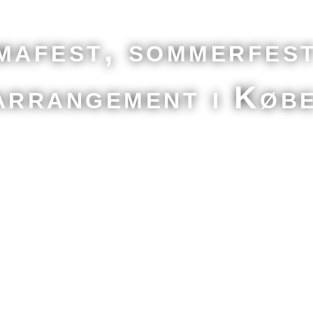
mafest, sommerfes
arrangement i Køb