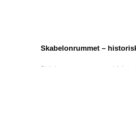
Skabelonrummet – historis
Skabelonrummet er vores største lokale og 
dag er det 190 kvm store, industrielle studie 
strategimøder og erhvervsarrangementer med
Lokalet er bevaret i sin originale stand med
ovenlys og originale, nordvendte jernsprosse
Havn. Skabelonrummet er udstyret med dobbe
Foruden fleksible mødeopstillinger til både 
tegninger fra det gamle skibsværft. Takket væ