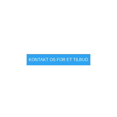
ajulefrokost i Købe
Julefest på Skabelonloftet
KONTAKT OS FOR ET TILBUD