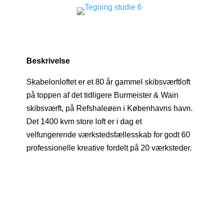
Beskrivelse
Skabelonloftet er et 80 år gammel skibsværftloft
på toppen af det tidligere Burmeister & Wain
skibsværft, på Refshaleøen i Københavns havn.
Det 1400 kvm store loft er i dag et
velfungerende værkstedsfællesskab for godt 60
professionelle kreative fordelt på 20 værksteder.
Et sted hvor kommercielle, kunstneriske og
innovative kræfter mødes.
Skabelonloftet lægger derudover hus til
seminarer, konferencer, middage, events, foto
og filmskydninger.